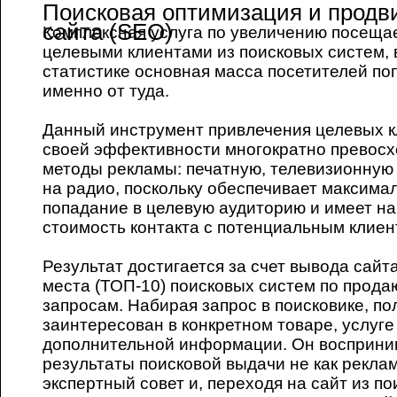
Поисковая оптимизация и продв
сайта (SEO)
Комплексная услуга по увеличению посеща
целевыми клиентами из поисковых систем, 
статистике основная масса посетителей по
именно от туда.
Данный инструмент привлечения целевых к
своей эффективности многократно превосх
методы рекламы: печатную, телевизионную
на радио, поскольку обеспечивает максима
попадание в целевую аудиторию и имеет 
стоимость контакта с потенциальным клиен
Результат достигается за счет вывода сайт
места (ТОП-10) поисковых систем по прод
запросам. Набирая запрос в поисковике, по
заинтересован в конкретном товаре, услуге
дополнительной информации. Он восприни
результаты поисковой выдачи не как рекламу
экспертный совет и, переходя на сайт из п