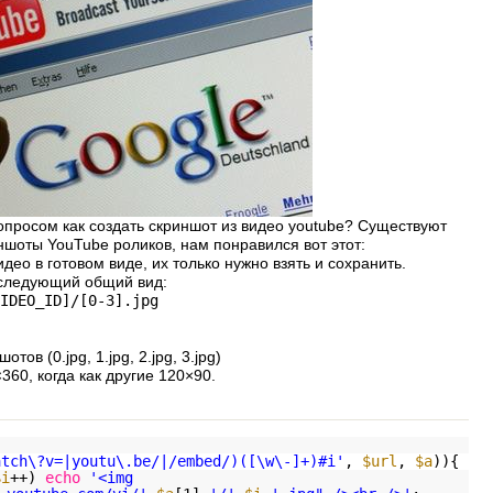
вопросом
как создать скриншот из видео youtube
? Существуют
шоты YouTube роликов, нам понравился вот этот:
ео в готовом виде, их только нужно взять и сохранить.
 следующий общий вид:
IDEO_ID]/[0-3].jpg
тов (0.jpg, 1.jpg, 2.jpg, 3.jpg)
360, когда как другие 120×90.
atch\?v=|youtu\.be/|/embed/)([\w\-]+)#i'
,
$url
,
$a
)){
$i
++)
echo
'<img