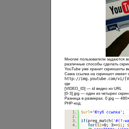
Многие пользователи задаются 
различные способы сделать скрин
YouTube уже хранит скриншоты вид
Сама ссылка на скриншот имеет
http://img.youtube.com/vi/[V
где
[VIDEO_ID] — id видео из URL
[0-3].jpg — один из четырех скриншо
Разница в размерах. 0.jpg — 480×
PHP-код:
1.
$url
=
'Ютуб ссылка'
;
2.
3.
if
(preg_match(
'#(?:w
4.
for
(
$i
=0; 3>=
$i
;