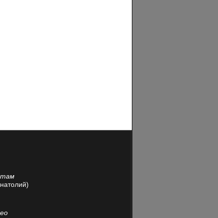
йтам
Анатолий)
део