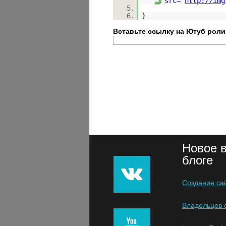
src="
http://img
5.
6.
}
Вставьте ссылку на Ютуб роли
Новое 
блоге
Создание са
Владельцев с