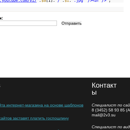
.youtube.com/vi/
'
.
$a
[1].
'/'
.
$i
.
'.jpg" /><br />'
;
к:
в
Контакт
ы
йта интернет-магазина на основе шаблонов
Специалист по са
8 (3452) 58 93 85 (
mail@2v3.su
айтов заставят платить госпошлину
Специалист по ви