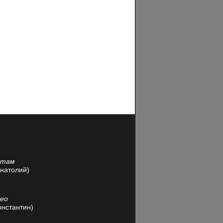
йтам
Анатолий)
део
онстантин)