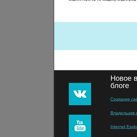
Новое 
блоге
Создание са
Владельцев с
Internet Exp