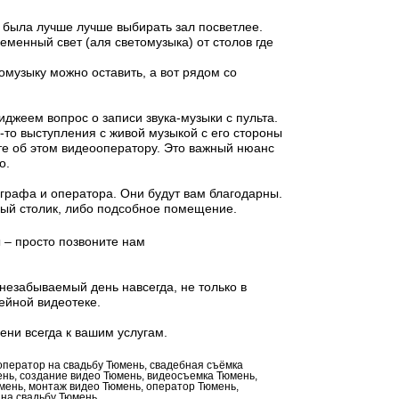
е была лучше лучше выбирать зал посветлее.
еменный свет (аля светомузыка) от столов где
музыку можно оставить, а вот рядом со
иджеем вопрос о записи звука-музыки с пульта.
-то выступления с живой музыкой с его стороны
те об этом видеооператору. Это важный нюанс
о.
ографа и оператора. Они будут вам благодарны.
ый столик, либо подсобное помещение.
 – просто позвоните нам
незабываемый день навсегда, не только в
ейной видеотеке.
ени всегда к вашим услугам.
 оператор на свадьбу Тюмень, свадебная съёмка
нь, создание видео Тюмень, видеосъемка Тюмень,
мень, монтаж видео Тюмень, оператор Тюмень,
 на свадьбу Тюмень