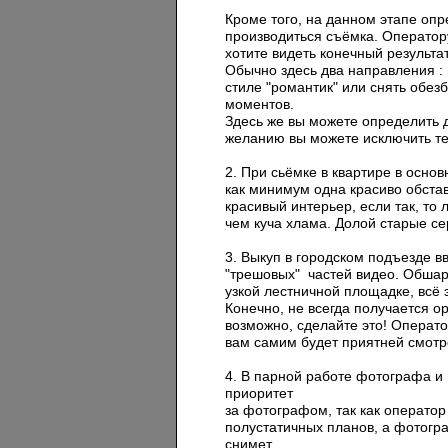
Кроме того, на данном этапе опр
производиться съёмка. Оператор
хотите видеть конечный результат
Обычно здесь два направления :
стиле "романтик" или снять обе
моментов.
Здесь же вы можете определить 
желанию вы можете исключить те
2. При сьёмке в квартире в осно
как минимум одна красиво обстав
красивый интерьер, если так, то
чем куча хлама. Долой старые се
3. Выкуп в городском подъезде в
"трешовых" частей видео. Обшарп
узкой лестничной площадке, всё 
Конечно, не всегда получается ор
возможно, сделайте это! Операто
вам самим будет приятней смотре
4. В парной работе фотографа и
приоритет
за фотографом, так как оператор
полустатичных планов, а фотогр
снимет.