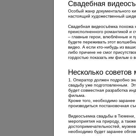
Свадебная видеос
Особый жанр документального ки
настоящий художественный шеде
Свадебная видеосъёмка похожа н
преисполненного романтикой и сч
– главные герои, влюблённые и п
будете переживать этот волшебн
видео. А если кто-нибудь из ваши
либо причине не смог присутство
гордостью показать им фильм о 
Несколько советов
1. Оператор должен подробно зна
свадьбу уже подготовленным. Эт
будет совместная разработка ин
фильма.
Кроме того, необходимо заранее 
производиться постановочная съ
Видеосъемка свадьбы в Тюмени, 
мероприятия на природу, а такж
достопримечательностей, музеев
необходимо будет заранее обгов