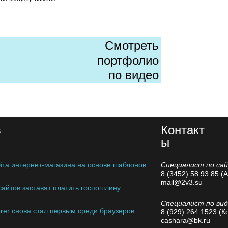
Смотреть
портфолио
по видео
в
Контакт
ы
йта интернет-магазина на основе шаблонов
Специалист по са
8 (3452) 58 93 85 (
mail@2v3.su
айтов заставят платить госпошлину
Специалист по ви
lorer снова стал первым среди браузеров
8 (929) 264 1523 (К
cashara@bk.ru