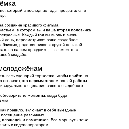
ъёмка
но, который в последние годы превратился в
вр.
а создание красивого фильма,
астьем, в котором вы и ваша вторая половинка
рекрасные. Каждый год вы вновь и вновь
ый день, пересматривая ваше свадебное
х близких, родственников и друзей по какой-
вать на вашем празднике, - вы сможете с
вашей свадьбе.
 молодожёнам
ть весь сценарий торжества, чтобы прийти на
о означает, что первым этапом нашей работы
дивидуального сценария вашего свадебного
обговорить те моменты, когда будет
емка.
как правило, включает в себя выездные
е посещение различных
, площадей и памятников. Все маршруты тоже
орить с видеооператором.