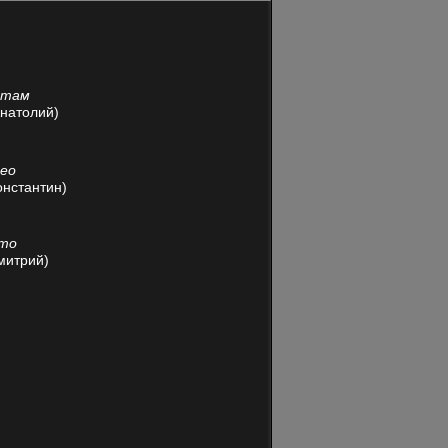
йтам
Анатолий)
део
онстантин)
ото
Дмитрий)