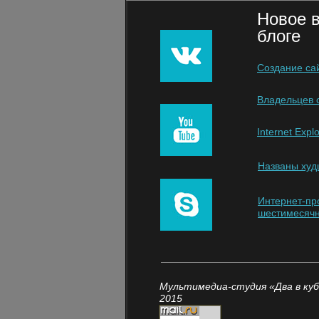
Новое 
блоге
Создание са
Владельцев с
Internet Exp
Названы худ
Интернет-пр
шестимесячн
Мультимедиа-студия «Два в кубе
2015