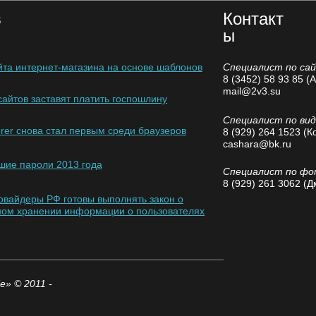
в
Контакт
ы
йта интернет-магазина на основе шаблонов
Специалист по са
8 (3452) 58 93 85 (
mail@2v3.su
айтов заставят платить госпошлину
Специалист по ви
lorer снова стал первым среди браузеров
8 (929) 264 1523 (К
cashara@bk.ru
шие пароли 2013 года
Специалист по ф
8 (929) 261 3062 (
овайдеры РФ готовы выполнять закон о
ом хранении информации о пользователях
» © 2011 -